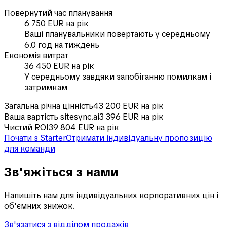
Повернутий час планування
6 750 EUR на рік
Ваші планувальники повертають у середньому
6.0 год на тиждень
Економія витрат
36 450 EUR на рік
У середньому завдяки запобіганню помилкам і
затримкам
Загальна річна цінність
43 200 EUR на рік
Ваша вартість sitesync.ai
3 396 EUR на рік
Чистий ROI
39 804 EUR на рік
Почати з Starter
Отримати індивідуальну пропозицію
для команди
Зв'яжіться з нами
Напишіть нам для індивідуальних корпоративних цін і
об'ємних знижок.
Зв'язатися з відділом продажів