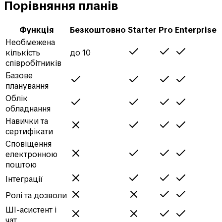
Порівняння планів
Функція
Безкоштовно
Starter
Pro
Enterprise
Необмежена
кількість
до 10
співробітників
Базове
планування
Облік
обладнання
Навички та
сертифікати
Сповіщення
електронною
поштою
Інтеграції
Ролі та дозволи
ШІ-асистент і
чат