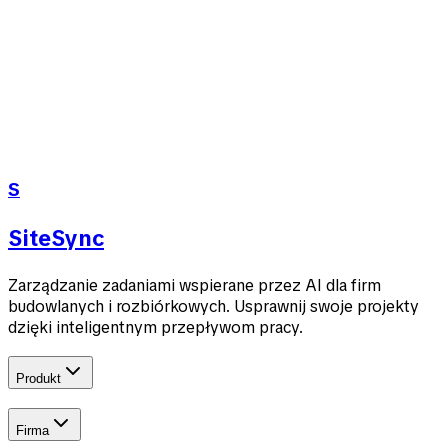
Najważniejsze
Categories and archive workflows
Chat activity indicators, feedback messages, and
usage summaries
Priority and status options across settings and
forms
S
chat
categories
settings
SiteSync
Zarządzanie zadaniami wspierane przez AI dla firm
budowlanych i rozbiórkowych. Usprawnij swoje projekty
dzięki inteligentnym przepływom pracy.
Produkt
Firma