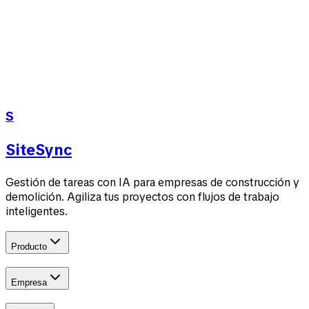
Categories and archive workflows
Chat activity indicators, feedback messages, and
usage summaries
Priority and status options across settings and
forms
S
chat
categories
settings
SiteSync
Gestión de tareas con IA para empresas de construcción y
demolición. Agiliza tus proyectos con flujos de trabajo
inteligentes.
Producto
Empresa